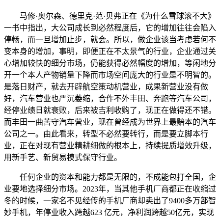
马修·奥尔森、德里克·范·贝弗正在《为什么雪球滚不大》
一书中指出，大公司成长到必然程度后，它的增加往往会陷入
停畅，而一旦增加止步，就会。所以，做企业该当考虑若何不
变本身的增加，事明，即便正在不太景气的行业，企业通过关
心增加较快的细分市场，仍能获得必然幅度的增加，等闲地分
开一个本人产物销量下降而市场空间庞大的行业是不明智的。
是落日财产，就去开辟航空策动机营业，成果新营业没有做
好，汽车营业也严沉萎缩，合作不外丰田、奔跑等汽车公司，
经停业绩日就衰败，后来被吉利收购了，现正在做得还不错。
而丰田一曲苦守汽车营业，现在曾经成为世界上最赔本的汽车
公司之一。由此看来，转型不必然要转行，而是要立脚本行
业，正在对现有营业精耕细做的根本上，持续提质增效升级，
用新手艺、新贸易模式保守行业。
任何企业的资本和能力都是无限的，不成能包打全国，企
业要地选择细分市场。2023年，当其他手机厂商都正在收缩过
冬的时候，一家名不见经传的手机厂商却卖出了9400多万部智
妙手机，年停业收入跨越623 亿元，净利润跨越50亿元，实现