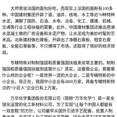
大师常说法国的面包好吃，而现实上法国的面粉有100多
种。中国建材集团开辟了道、油井、核电、水工等近70种特种
水泥，满脚了国防、石油、水电、冶金、化工、建建、机械、
交通等行业工程扶植的需要。此外，中国建材集团还推出用清
水混凝土做的厂房设备和水泥产物，让水泥成为美妙时髦的艺
术品。北新建材做石膏板，开辟出了净醛石膏板、相变石膏
板、全能石膏板等，不只博得了市场，还取得了很好的经济效
益。
专精特新对制制强国和质量强国扶植来说常主要的。制制
强国和质量强国扶植到底靠什么？其实，这要靠企业。那要靠
什么样的企业呢？一是世界一流的大企业，二是专精特新的中
小企业。现正在，我国中小企业有4800万家，具备专精特新特
点的“小巨人”企业已有上万家。
万华化学集团股份无限公司（简称“万华化学”）是一家全
球化运营的化工新材料公司，为了实现“让每个中国人都能有
一双皮鞋”的方针，公司最早从国外引进手艺配备，处置人制