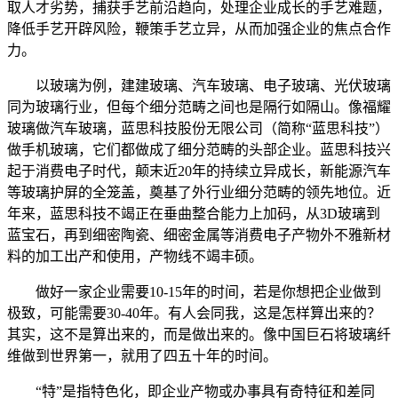
取人才劣势，捕获手艺前沿趋向，处理企业成长的手艺难题，
降低手艺开辟风险，鞭策手艺立异，从而加强企业的焦点合作
力。
以玻璃为例，建建玻璃、汽车玻璃、电子玻璃、光伏玻璃
同为玻璃行业，但每个细分范畴之间也是隔行如隔山。像福耀
玻璃做汽车玻璃，蓝思科技股份无限公司（简称“蓝思科技”）
做手机玻璃，它们都做成了细分范畴的头部企业。蓝思科技兴
起于消费电子时代，颠末近20年的持续立异成长，新能源汽车
等玻璃护屏的全笼盖，奠基了外行业细分范畴的领先地位。近
年来，蓝思科技不竭正在垂曲整合能力上加码，从3D玻璃到
蓝宝石，再到细密陶瓷、细密金属等消费电子产物外不雅新材
料的加工出产和使用，产物线不竭丰硕。
做好一家企业需要10-15年的时间，若是你想把企业做到
极致，可能需要30-40年。有人会同我，这是怎样算出来的？
其实，这不是算出来的，而是做出来的。像中国巨石将玻璃纤
维做到世界第一，就用了四五十年的时间。
“特”是指特色化，即企业产物或办事具有奇特征和差同