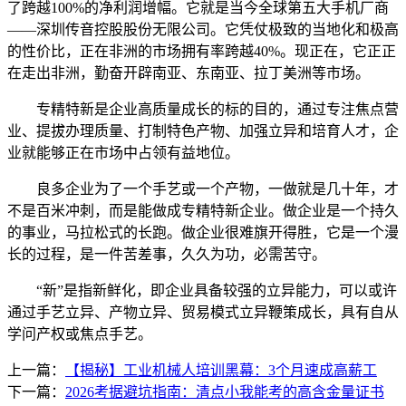
了跨越100%的净利润增幅。它就是当今全球第五大手机厂商
——深圳传音控股股份无限公司。它凭仗极致的当地化和极高
的性价比，正在非洲的市场拥有率跨越40%。现正在，它正正
在走出非洲，勤奋开辟南亚、东南亚、拉丁美洲等市场。
专精特新是企业高质量成长的标的目的，通过专注焦点营
业、提拔办理质量、打制特色产物、加强立异和培育人才，企
业就能够正在市场中占领有益地位。
良多企业为了一个手艺或一个产物，一做就是几十年，才
不是百米冲刺，而是能做成专精特新企业。做企业是一个持久
的事业，马拉松式的长跑。做企业很难旗开得胜，它是一个漫
长的过程，是一件苦差事，久久为功，必需苦守。
“新”是指新鲜化，即企业具备较强的立异能力，可以或许
通过手艺立异、产物立异、贸易模式立异鞭策成长，具有自从
学问产权或焦点手艺。
上一篇：
【揭秘】工业机械人培训黑幕：3个月速成高薪工
下一篇：
2026考据避坑指南：清点小我能考的高含金量证书