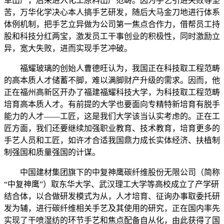
革出产，后来进入化工原料出产范畴。因为手艺引进失败等坚
苦，万华化学决心本人搞手艺研发，随后大马金刀地进行体系
体例机制，把手艺立异做为公司第一焦点合作力，借帮员工持
股和科技分红两宝，激发员工干事创业的积极性，同时激励立
异，宽大失败，进而实现手艺冲破。
福耀玻璃的创始人曹德旺认为，我国正在科技取工程范畴
的高本质人才储蓄不脚，难以满脚财产升级的需求。因而，他
正在福州高新区开办了福建福耀科技大学，为科技取工程范畴
培育高本质人才。有前提的大学也要面向专精特新培育有脱手
能力的人才——工匠，这是我们大学该当认实考虑的。正在工
匠方面，我们还要继续加强职业教育、技术教育，培育更多的
手艺人员和工匠，如许才合适我国鼎力成长实体经济、扶植制
制强国和质量强国的计谋。
中国建材集团旗下的中复神鹰碳纤维股份无限公司（简称
“中复神鹰”）取东华大学、武汉理工大学等高校成立了产学研
结合体，以合做研发模式为从，人才培育、征询办事取委托研
发为辅，进行碳纤维相关手艺及其使用的研究，正在国内率先
实现了干喷湿纺的环节手艺和焦点配备自从化，由此获得了国